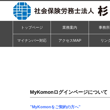
トップページ
業務案内
事務所
マイナンバー対応
アクセスMAP
リン
MyKomonログインページについて
”MyKomonをご契約の方へ”